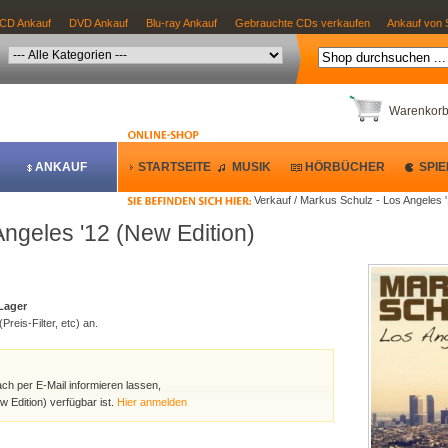
CD Ankauf
DVD Ankauf
Blu-ray Ankauf
Gebrauchte CDs verkaufen
Ankauf von 
Warenkor
ANKAUF
STARTSEITE
MUSIK
HÖRBÜCHER
SPIE
Verkauf / Markus Schulz - Los Angeles '
ngeles '12 (New Edition)
 Lager
Preis-Filter, etc) an.
ach per E-Mail informieren lassen,
 Edition) verfügbar ist.
Hier anmelden