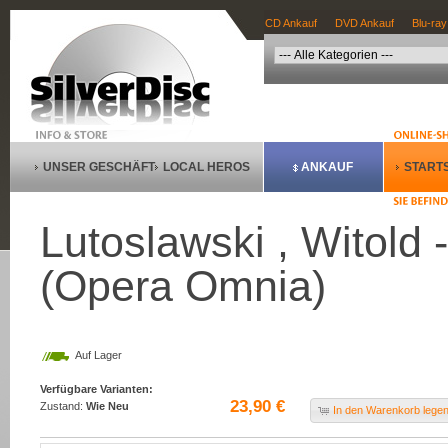
CD Ankauf
DVD Ankauf
Blu-ray
UNSER GESCHÄFT
LOCAL HEROS
ANKAUF
STARTS
Lutoslawski , Witold
(Opera Omnia)
Auf Lager
Verfügbare Varianten:
23,90 €
Zustand:
Wie Neu
In den Warenkorb lege