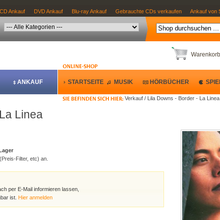
CD Ankauf
DVD Ankauf
Blu-ray Ankauf
Gebrauchte CDs verkaufen
Ankauf von 
Warenkor
ANKAUF
STARTSEITE
MUSIK
HÖRBÜCHER
SPIE
Verkauf / Lila Downs - Border - La Linea
 La Linea
 Lager
Preis-Filter, etc) an.
ach per E-Mail informieren lassen,
bar ist.
Hier anmelden