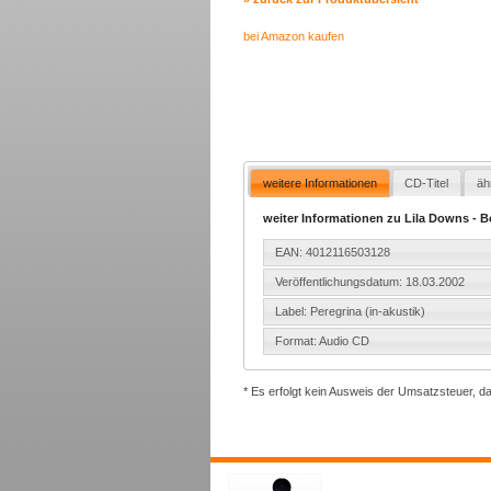
bei Amazon kaufen
weitere Informationen
CD-Titel
äh
weiter Informationen zu Lila Downs - B
EAN: 4012116503128
Veröffentlichungsdatum: 18.03.2002
Label: Peregrina (in-akustik)
Format: Audio CD
* Es erfolgt kein Ausweis der Umsatzsteuer, d