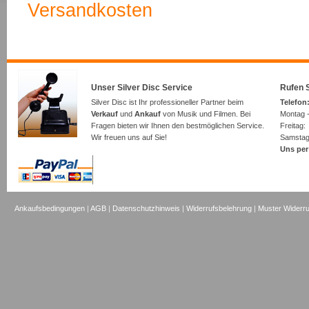
Versandkosten
Unser Silver Disc Service
Rufen S
Silver Disc ist Ihr professioneller Partner beim
Telefon:
Verkauf
und
Ankauf
von Musik und Filmen. Bei
Montag -
Fragen bieten wir Ihnen den bestmöglichen Service.
Freita
Wir freuen uns auf Sie!
Samsta
Uns per
Ankaufsbedingungen
|
AGB
|
Datenschutzhinweis
|
Widerrufsbelehrung
|
Muster Widerru