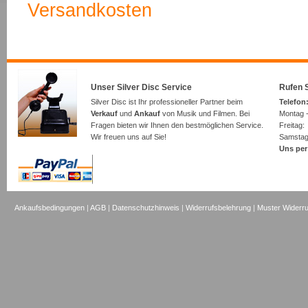
Versandkosten
Unser Silver Disc Service
Rufen S
Silver Disc ist Ihr professioneller Partner beim
Telefon:
Verkauf
und
Ankauf
von Musik und Filmen. Bei
Montag -
Fragen bieten wir Ihnen den bestmöglichen Service.
Freita
Wir freuen uns auf Sie!
Samsta
Uns per
Ankaufsbedingungen
|
AGB
|
Datenschutzhinweis
|
Widerrufsbelehrung
|
Muster Widerru