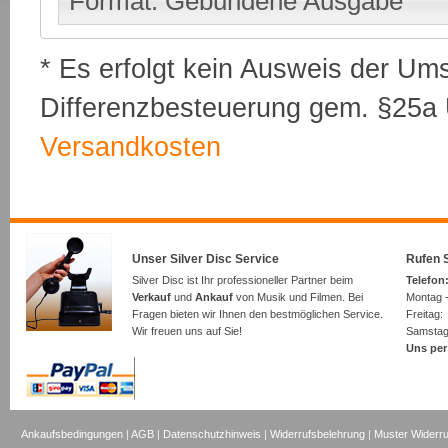
Format: Gebundene Ausgabe
* Es erfolgt kein Ausweis der Um
Differenzbesteuerung gem. §25a U
Versandkosten
Unser Silver Disc Service
Rufen S
Silver Disc ist Ihr professioneller Partner beim
Telefon:
Verkauf
und
Ankauf
von Musik und Filmen. Bei
Montag -
Fragen bieten wir Ihnen den bestmöglichen Service.
Freita
Wir freuen uns auf Sie!
Samsta
Uns per
Ankaufsbedingungen
|
AGB
|
Datenschutzhinweis
|
Widerrufsbelehrung
|
Muster Widerru