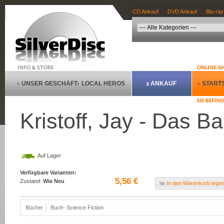
CD Ankauf
DVD Ankauf
Blu-ray
UNSER GESCHÄFT
LOCAL HEROS
ANKAUF
STARTS
Kristoff, Jay - Das Bab
Auf Lager
Verfügbare Varianten:
5,56 €
Zustand:
Wie Neu
In den Warenkorb lege
Bücher
Buch- Science Fiction