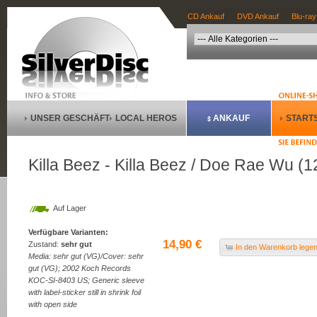
CD Ankauf
DVD Ankauf
Blu-ray
UNSER GESCHÄFT
LOCAL HEROS
ANKAUF
STARTS
Killa Beez - Killa Beez / Doe Rae Wu (12'
Auf Lager
Verfügbare Varianten:
14,90 €
Zustand:
sehr gut
In den Warenkorb lege
Media: sehr gut (VG)/Cover: sehr
gut (VG); 2002 Koch Records
KOC-SI-8403 US; Generic sleeve
with label-sticker still in shrink foil
with open side