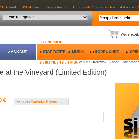
CD Ankauf
DVD Ankauf
Blu-ray Ankauf
Gebrauchte CDs verkaufen
Ankauf von 
Warenkor
ANKAUF
STARTSEITE
MUSIK
HÖRBÜCHER
SPIE
Verkauf / Kellaway , Roger - Live at the 
e at the Vineyard (Limited Edition)
0 €
In den Warenkorb legen