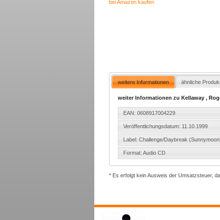
bei Amazon kaufen
weitere Informationen
ähnliche Produk
weiter Informationen zu Kellaway , Roge
EAN: 0608917004229
Veröffentlichungsdatum: 11.10.1999
Label: Challenge/Daybreak (Sunnymoon
Format: Audio CD
* Es erfolgt kein Ausweis der Umsatzsteuer, d