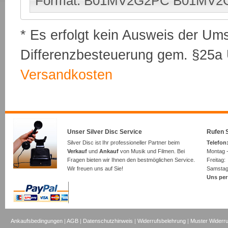
Format: B01MV2G2PC B01MV2
* Es erfolgt kein Ausweis der Um
Differenzbesteuerung gem. §25a U
Versandkosten
Unser Silver Disc Service
Rufen S
Silver Disc ist Ihr professioneller Partner beim
Telefon:
Verkauf
und
Ankauf
von Musik und Filmen. Bei
Montag -
Fragen bieten wir Ihnen den bestmöglichen Service.
Freita
Wir freuen uns auf Sie!
Samsta
Uns per
Ankaufsbedingungen
|
AGB
|
Datenschutzhinweis
|
Widerrufsbelehrung
|
Muster Widerru