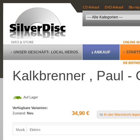
CD Ankauf
DVD Ankauf
Blu-ray
UNSER GESCHÄFT
LOCAL HEROS
ANKAUF
STARTS
Kalkbrenner , Paul - 
Auf Lager
Verfügbare Varianten:
34,90 €
Zustand:
Neu
In den Warenkorb lege
Musik
Elektro