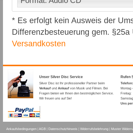
Format: Audio CD
* Es erfolgt kein Ausweis der Um
Differenzbesteuerung gem. §25a U
Versandkosten
Unser Silver Disc Service
Rufen S
Silver Disc ist Ihr professioneller Partner beim
Telefon:
Verkauf
und
Ankauf
von Musik und Filmen. Bei
Montag -
Fragen bieten wir Ihnen den bestmöglichen Service.
Freita
Wir freuen uns auf Sie!
Samsta
Uns per
Ankaufsbedingungen
|
AGB
|
Datenschutzhinweis
|
Widerrufsbelehrung
|
Muster Widerru