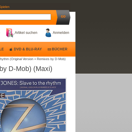
Spielen
b
Artikel suchen
Anmelden
LE
DVD & BLU-RAY
BÜCHER
 Rhythm (Original Version + Remixes by D-Mob)
 by D-Mob) (Maxi)