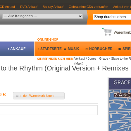
CD Ankauf
DVD Ankauf
Blu-ray Ankauf
Gebrauchte CDs verkaufen
Ankauf von 
Warenkor
ANKAUF
STARTSEITE
MUSIK
HÖRBÜCHER
SPIE
Verkauf / Jones , Grace - Slave to the
(Maxi)
 to the Rhythm (Original Version + Remixes
0 €
In den Warenkorb legen