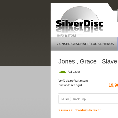
UNSER GESCHÄFT
LOCAL HEROS
Jones , Grace - Slave
Auf Lager
Verfügbare Varianten:
19,9
Zustand:
sehr gut
Musik
Rock Pop
» zurück zur Produktübersicht