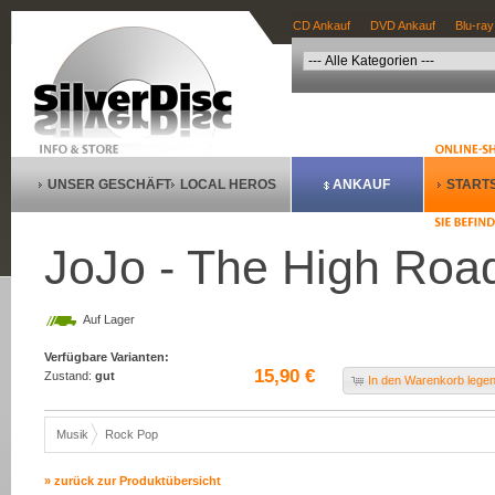
CD Ankauf
DVD Ankauf
Blu-ray
UNSER GESCHÄFT
LOCAL HEROS
ANKAUF
STARTS
JoJo - The High Roa
Auf Lager
Verfügbare Varianten:
15,90 €
Zustand:
gut
In den Warenkorb lege
Musik
Rock Pop
» zurück zur Produktübersicht