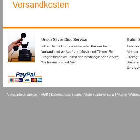
Versandkosten
Unser Silver Disc Service
Rufen S
Silver Disc ist Ihr professioneller Partner beim
Telefon:
Verkauf
und
Ankauf
von Musik und Filmen. Bei
Montag -
Fragen bieten wir Ihnen den bestmöglichen Service.
Freita
Wir freuen uns auf Sie!
Samsta
Uns per
Ankaufsbedingungen
|
AGB
|
Datenschutzhinweis
|
Widerrufsbelehrung
|
Muster Widerru