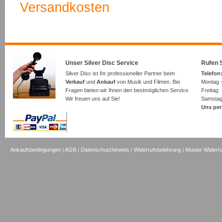
Versandkosten
Unser Silver Disc Service
Rufen S
Silver Disc ist Ihr professioneller Partner beim
Telefon:
Verkauf
und
Ankauf
von Musik und Filmen. Bei
Montag -
Fragen bieten wir Ihnen den bestmöglichen Service.
Freita
Wir freuen uns auf Sie!
Samsta
Uns per
Ankaufsbedingungen
|
AGB
|
Datenschutzhinweis
|
Widerrufsbelehrung
|
Muster Widerru