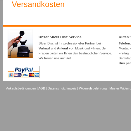
Versandkosten
Unser Silver Disc Service
Rufen S
Silver Disc ist Ihr professioneller Partner beim
Telefon:
Verkauf
und
Ankauf
von Musik und Filmen. Bei
Montag -
Fragen bieten wir Ihnen den bestmöglichen Service.
Freita
Wir freuen uns auf Sie!
Samsta
Uns per
Ankaufsbedingungen
|
AGB
|
Datenschutzhinweis
|
Widerrufsbelehrung
|
Muster Widerru