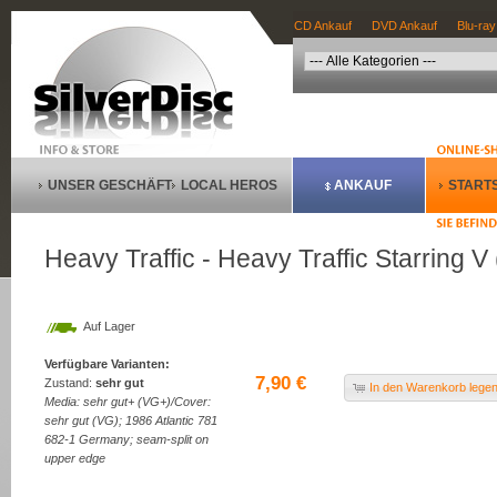
CD Ankauf
DVD Ankauf
Blu-ray
UNSER GESCHÄFT
LOCAL HEROS
ANKAUF
STARTS
Heavy Traffic - Heavy Traffic Starring V 
Auf Lager
Verfügbare Varianten:
7,90 €
Zustand:
sehr gut
In den Warenkorb lege
Media: sehr gut+ (VG+)/Cover:
sehr gut (VG); 1986 Atlantic 781
682-1 Germany; seam-split on
upper edge