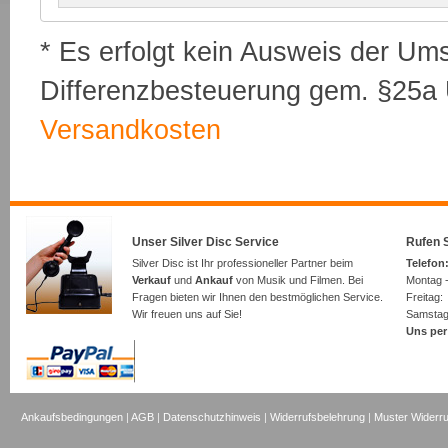
* Es erfolgt kein Ausweis der Um
Differenzbesteuerung gem. §25a U
Versandkosten
Unser Silver Disc Service
Rufen S
Silver Disc ist Ihr professioneller Partner beim
Telefon:
Verkauf
und
Ankauf
von Musik und Filmen. Bei
Montag -
Fragen bieten wir Ihnen den bestmöglichen Service.
Freita
Wir freuen uns auf Sie!
Samsta
Uns per
Ankaufsbedingungen
|
AGB
|
Datenschutzhinweis
|
Widerrufsbelehrung
|
Muster Widerru