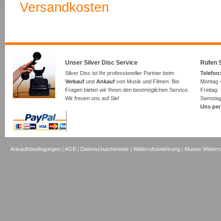
Versandkosten
Unser Silver Disc Service
Rufen S
Silver Disc ist Ihr professioneller Partner beim
Telefon:
Verkauf
und
Ankauf
von Musik und Filmen. Bei
Montag -
Fragen bieten wir Ihnen den bestmöglichen Service.
Freita
Wir freuen uns auf Sie!
Samsta
Uns per
Ankaufsbedingungen
|
AGB
|
Datenschutzhinweis
|
Widerrufsbelehrung
|
Muster Widerru