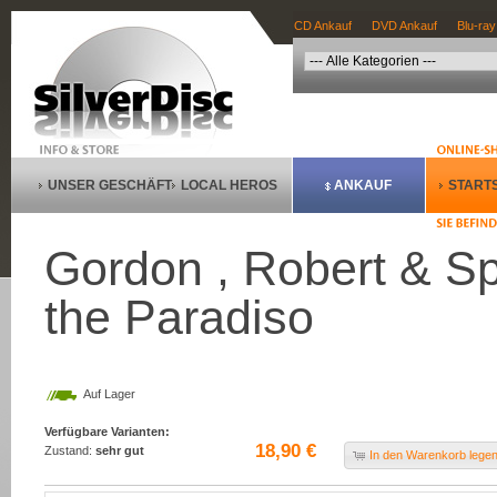
CD Ankauf
DVD Ankauf
Blu-ray
UNSER GESCHÄFT
LOCAL HEROS
ANKAUF
STARTS
Gordon , Robert & Sp
the Paradiso
Auf Lager
Verfügbare Varianten:
18,90 €
Zustand:
sehr gut
In den Warenkorb lege