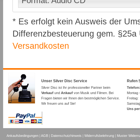
Format: Audio CD
* Es erfolgt kein Ausweis der Um
Differenzbesteuerung gem. §25a U
Versandkosten
Unser Silver Disc Service
Rufen S
Silver Disc ist Ihr professioneller Partner beim
Telefon:
Verkauf
und
Ankauf
von Musik und Filmen. Bei
Montag -
Fragen bieten wir Ihnen den bestmöglichen Service.
Freita
Wir freuen uns auf Sie!
Samsta
Uns per
Ankaufsbedingungen
|
AGB
|
Datenschutzhinweis
|
Widerrufsbelehrung
|
Muster Widerru