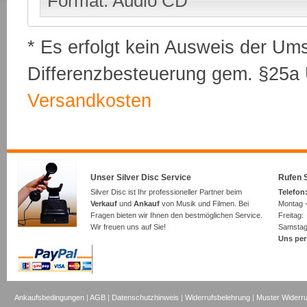
Format: Audio CD
* Es erfolgt kein Ausweis der Um
Differenzbesteuerung gem. §25a U
Versandkosten
Unser Silver Disc Service
Rufen S
Silver Disc ist Ihr professioneller Partner beim
Telefon:
Verkauf
und
Ankauf
von Musik und Filmen. Bei
Montag -
Fragen bieten wir Ihnen den bestmöglichen Service.
Freita
Wir freuen uns auf Sie!
Samsta
Uns per
Ankaufsbedingungen
|
AGB
|
Datenschutzhinweis
|
Widerrufsbelehrung
|
Muster Widerru