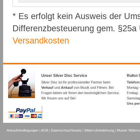
* Es erfolgt kein Ausweis der Um
Differenzbesteuerung gem. §25a U
Versandkosten
Unser Silver Disc Service
Rufen S
Silver Disc ist Ihr professioneller Partner beim
Telefon:
Verkauf
und
Ankauf
von Musik und Filmen. Bei
Montag -
Fragen bieten wir Ihnen den bestmöglichen Service.
Freita
Wir freuen uns auf Sie!
Samsta
Uns per
Ankaufsbedingungen
|
AGB
|
Datenschutzhinweis
|
Widerrufsbelehrung
|
Muster Widerru