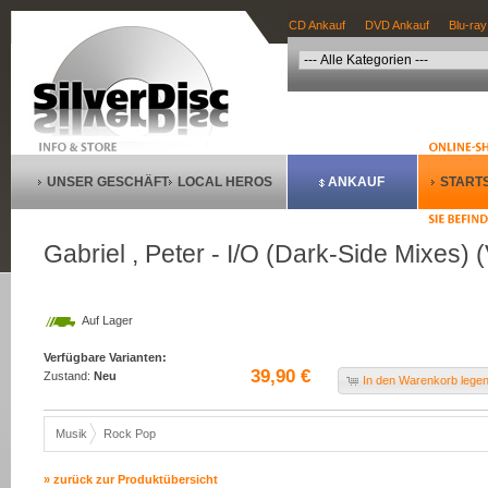
CD Ankauf
DVD Ankauf
Blu-ray
UNSER GESCHÄFT
LOCAL HEROS
ANKAUF
STARTS
Gabriel , Peter - I/O (Dark-Side Mixes) (
Auf Lager
Verfügbare Varianten:
39,90 €
Zustand:
Neu
In den Warenkorb lege
Musik
Rock Pop
» zurück zur Produktübersicht