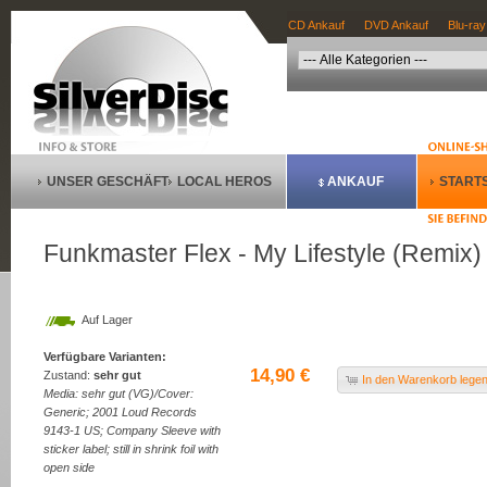
CD Ankauf
DVD Ankauf
Blu-ray
UNSER GESCHÄFT
LOCAL HEROS
ANKAUF
STARTS
Funkmaster Flex - My Lifestyle (Remix) (
Auf Lager
Verfügbare Varianten:
14,90 €
Zustand:
sehr gut
In den Warenkorb lege
Media: sehr gut (VG)/Cover:
Generic; 2001 Loud Records
9143-1 US; Company Sleeve with
sticker label; still in shrink foil with
open side