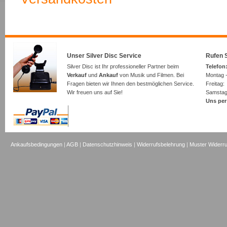
Unser Silver Disc Service
Rufen S
Silver Disc ist Ihr professioneller Partner beim
Telefon:
Verkauf
und
Ankauf
von Musik und Filmen. Bei
Montag -
Fragen bieten wir Ihnen den bestmöglichen Service.
Freita
Wir freuen uns auf Sie!
Samsta
Uns per
Ankaufsbedingungen
|
AGB
|
Datenschutzhinweis
|
Widerrufsbelehrung
|
Muster Widerru