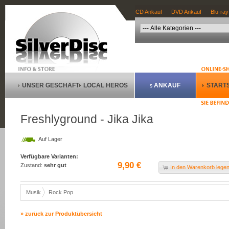
CD Ankauf
DVD Ankauf
Blu-ray
UNSER GESCHÄFT
LOCAL HEROS
ANKAUF
STARTS
Freshlyground - Jika Jika
Auf Lager
Verfügbare Varianten:
9,90 €
Zustand:
sehr gut
In den Warenkorb lege
Musik
Rock Pop
» zurück zur Produktübersicht