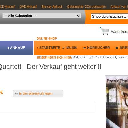
CD Ankauf
DVD Ankauf
Blu-ray Ankauf
Gebrauchte CDs verkaufen
Ankauf von 
Warenkor
ANKAUF
STARTSEITE
MUSIK
HÖRBÜCHER
SPIE
Verkauf / Frank Paul Schubert Quartett -
artett - Der Verkauf geht weiter!!!
 €
In den Warenkorb legen