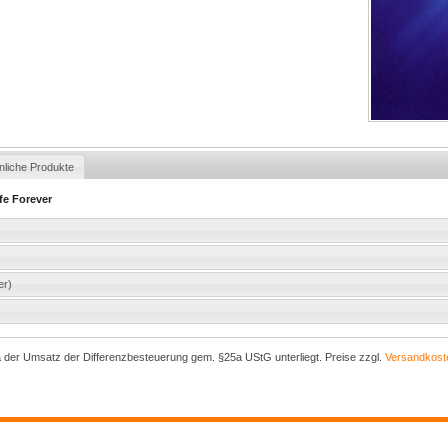
nliche Produkte
ife Forever
er)
a der Umsatz der Differenzbesteuerung gem. §25a UStG unterliegt. Preise zzgl.
Versandkost