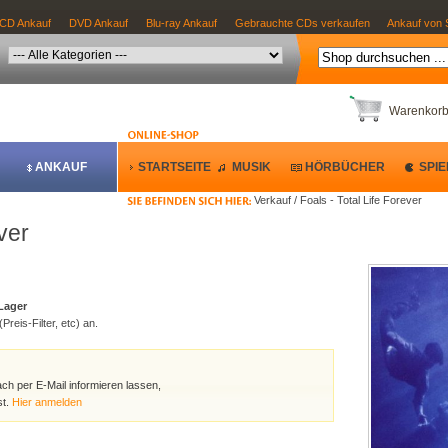
CD Ankauf
DVD Ankauf
Blu-ray Ankauf
Gebrauchte CDs verkaufen
Ankauf von 
Warenkor
ANKAUF
STARTSEITE
MUSIK
HÖRBÜCHER
SPIE
Verkauf / Foals - Total Life Forever
ver
 Lager
Preis-Filter, etc) an.
ach per E-Mail informieren lassen,
st.
Hier anmelden