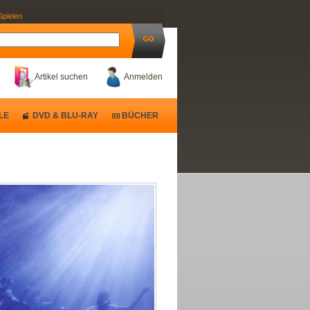
Spielen
b
Artikel suchen
Anmelden
LE
DVD & BLU-RAY
BÜCHER