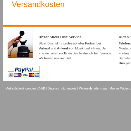
Versandkosten
Unser Silver Disc Service
Rufen S
Silver Disc ist Ihr professioneller Partner beim
Telefon:
Verkauf
und
Ankauf
von Musik und Filmen. Bei
Montag -
Fragen bieten wir Ihnen den bestmöglichen Service.
Freita
Wir freuen uns auf Sie!
Samsta
Uns per
Ankaufsbedingungen
|
AGB
|
Datenschutzhinweis
|
Widerrufsbelehrung
|
Muster Widerru