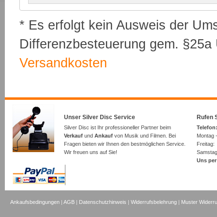
* Es erfolgt kein Ausweis der Um
Differenzbesteuerung gem. §25a U
Versandkosten
Unser Silver Disc Service
Rufen S
Silver Disc ist Ihr professioneller Partner beim
Telefon:
Verkauf
und
Ankauf
von Musik und Filmen. Bei
Montag -
Fragen bieten wir Ihnen den bestmöglichen Service.
Freita
Wir freuen uns auf Sie!
Samsta
Uns per
Ankaufsbedingungen
|
AGB
|
Datenschutzhinweis
|
Widerrufsbelehrung
|
Muster Widerru