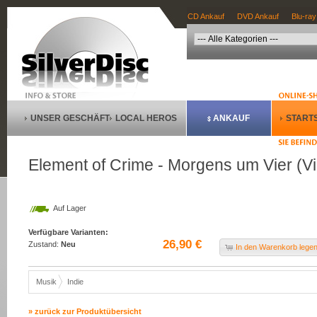
CD Ankauf
DVD Ankauf
Blu-ray
UNSER GESCHÄFT
LOCAL HEROS
ANKAUF
STARTS
Element of Crime - Morgens um Vier (Vi
Auf Lager
Verfügbare Varianten:
26,90 €
Zustand:
Neu
In den Warenkorb lege
Musik
Indie
» zurück zur Produktübersicht