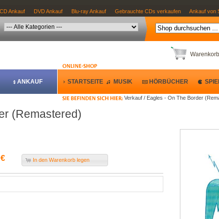
CD Ankauf
DVD Ankauf
Blu-ray Ankauf
Gebrauchte CDs verkaufen
Ankauf von 
Warenkor
ANKAUF
STARTSEITE
MUSIK
HÖRBÜCHER
SPIE
Verkauf / Eagles - On The Border (Rem
er (Remastered)
 €
In den Warenkorb legen