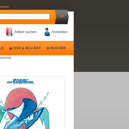
Spielen
b
Artikel suchen
Anmelden
LE
DVD & BLU-RAY
BÜCHER
astered)