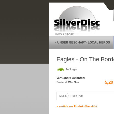
UNSER GESCHÄFT
LOCAL HEROS
Eagles - On The Bord
Auf Lager
Verfügbare Varianten:
5,20
Zustand:
Wie Neu
Musik
Rock Pop
» zurück zur Produktübersicht