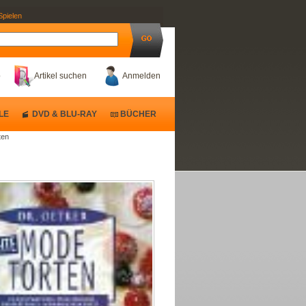
Spielen
b
Artikel suchen
Anmelden
LE
DVD & BLU-RAY
BÜCHER
ten