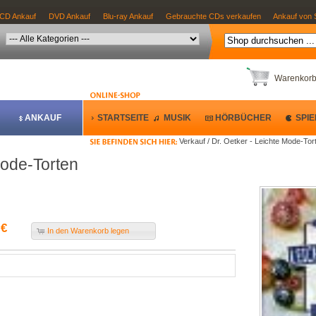
CD Ankauf
DVD Ankauf
Blu-ray Ankauf
Gebrauchte CDs verkaufen
Ankauf von 
Warenkor
ANKAUF
STARTSEITE
MUSIK
HÖRBÜCHER
SPIE
Verkauf / Dr. Oetker - Leichte Mode-Tor
Mode-Torten
 €
In den Warenkorb legen