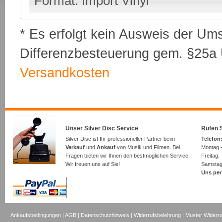
Format: Import Vinyl
* Es erfolgt kein Ausweis der Um
Differenzbesteuerung gem. §25a U
Versandkosten
Unser Silver Disc Service
Rufen S
Silver Disc ist Ihr professioneller Partner beim
Telefon:
Verkauf
und
Ankauf
von Musik und Filmen. Bei
Montag -
Fragen bieten wir Ihnen den bestmöglichen Service.
Freita
Wir freuen uns auf Sie!
Samsta
Uns per
Ankaufsbedingungen
|
AGB
|
Datenschutzhinweis
|
Widerrufsbelehrung
|
Muster Widerru