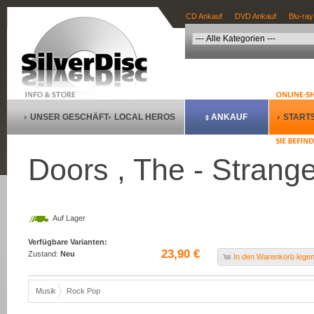
CD Ankauf
DVD Ankauf
Blu-ray
UNSER GESCHÄFT
LOCAL HEROS
ANKAUF
STARTS
Doors , The - Strange
Auf Lager
Verfügbare Varianten:
23,90 €
Zustand:
Neu
In den Warenkorb lege
Musik
Rock Pop