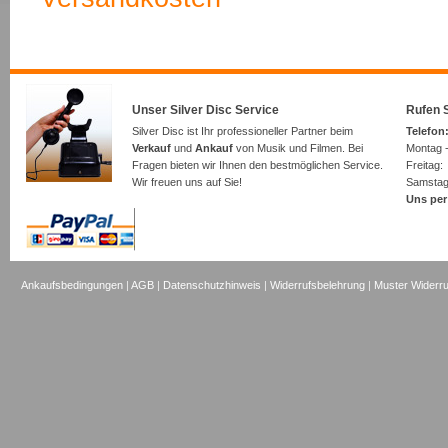
Unser Silver Disc Service
Rufen S
Silver Disc ist Ihr professioneller Partner beim
Telefon:
Verkauf
und
Ankauf
von Musik und Filmen. Bei
Montag -
Fragen bieten wir Ihnen den bestmöglichen Service.
Freita
Wir freuen uns auf Sie!
Samsta
Uns per
Ankaufsbedingungen
|
AGB
|
Datenschutzhinweis
|
Widerrufsbelehrung
|
Muster Widerru