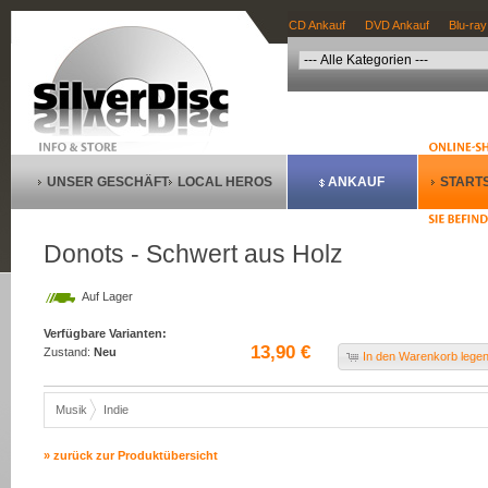
CD Ankauf
DVD Ankauf
Blu-ray
UNSER GESCHÄFT
LOCAL HEROS
ANKAUF
STARTS
Donots - Schwert aus Holz
Auf Lager
Verfügbare Varianten:
13,90 €
Zustand:
Neu
In den Warenkorb lege
Musik
Indie
» zurück zur Produktübersicht