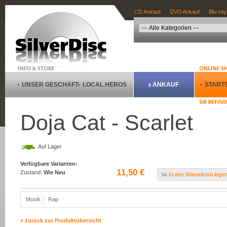
CD Ankauf
DVD Ankauf
Blu-ray
UNSER GESCHÄFT
LOCAL HEROS
ANKAUF
STARTS
Doja Cat - Scarlet
Auf Lager
Verfügbare Varianten:
11,50 €
Zustand:
Wie Neu
In den Warenkorb lege
Musik
Rap
» zurück zur Produktübersicht