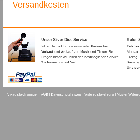
Versandkosten
Unser Silver Disc Service
Rufen S
Silver Disc ist Ihr professioneller Partner beim
Telefon:
Verkauf
und
Ankauf
von Musik und Filmen. Bei
Montag -
Fragen bieten wir Ihnen den bestmöglichen Service.
Freita
Wir freuen uns auf Sie!
Samsta
Uns per
Ankaufsbedingungen
|
AGB
|
Datenschutzhinweis
|
Widerrufsbelehrung
|
Muster Widerru