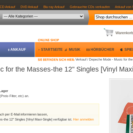
CD Ankauf
DVD Ankauf
Blu-ray Ankauf
Gebrauchte CDs verkaufen
Ankauf von 
Warenkor
ANKAUF
STARTSEITE
MUSIK
HÖRBÜCHER
SPIE
Verkauf / Depeche Mode - Music for the 
for the Masses-the 12'' Singles [Vinyl Maxi
 Lager
Preis-Filter, etc) an.
ach per E-Mail informieren lassen,
the 12'' Singles [Vinyl Maxi-Single] verfügbar ist.
Hier anmelden