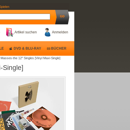
Spielen
b
Artikel suchen
Anmelden
LE
DVD & BLU-RAY
BÜCHER
Masses-the 12'' Singles [Vinyl Maxi-Single]
-Single]