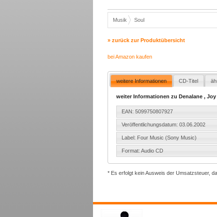
Musik
Soul
» zurück zur Produktübersicht
bei Amazon kaufen
weitere Informationen
CD-Titel
äh
weiter Informationen zu Denalane , Joy
EAN: 5099750807927
Veröffentlichungsdatum: 03.06.2002
Label: Four Music (Sony Music)
Format: Audio CD
* Es erfolgt kein Ausweis der Umsatzsteuer, d