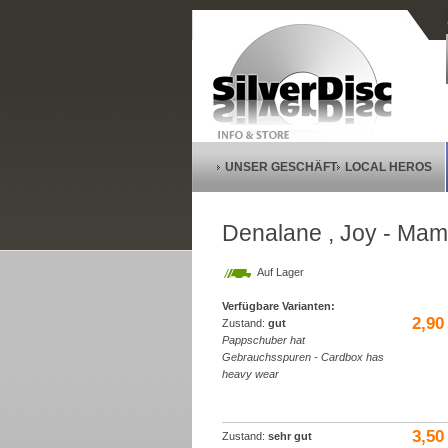
UNSER GESCHÄFT
LOCAL HEROS
Denalane , Joy - Mam
Auf Lager
Verfügbare Varianten:
2,90
Zustand:
gut
Pappschuber hat
Gebrauchsspuren - Cardbox has
heavy wear
3,50
Zustand:
sehr gut