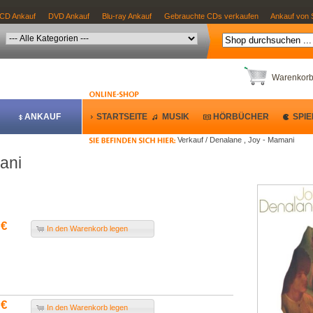
CD Ankauf
DVD Ankauf
Blu-ray Ankauf
Gebrauchte CDs verkaufen
Ankauf von 
Warenkor
ANKAUF
STARTSEITE
MUSIK
HÖRBÜCHER
SPIE
Verkauf / Denalane , Joy - Mamani
ani
 €
In den Warenkorb legen
 €
In den Warenkorb legen