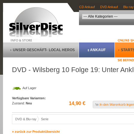
CD Ankauf
DVD Ankauf
Blu-ray
UNSER GESCHÄFT
LOCAL HEROS
ANKAUF
STARTS
DVD - Wilsberg 10 Folge 19: Unter Ankla
Auf Lager
Verfügbare Varianten:
14,90 €
Zustand:
Neu
In den Warenkorb lege
DVD & Blu-ray
Serie
» zurück zur Produktübersicht