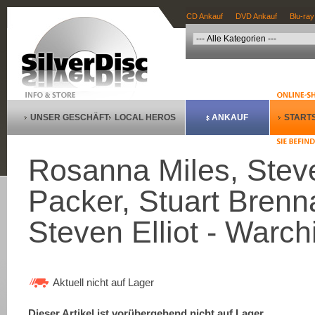
CD Ankauf
DVD Ankauf
Blu-ray
UNSER GESCHÄFT
LOCAL HEROS
ANKAUF
STARTS
Rosanna Miles, Steve
Packer, Stuart Brenn
Steven Elliot - Warchi
Aktuell nicht auf Lager
Dieser Artikel ist vorübergehend nicht auf Lager