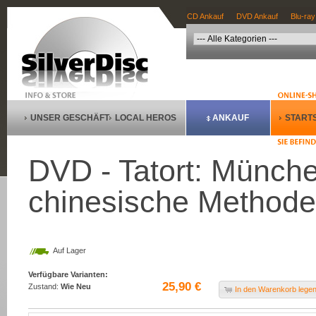
CD Ankauf
DVD Ankauf
Blu-ray
UNSER GESCHÄFT
LOCAL HEROS
ANKAUF
STARTS
DVD - Tatort: München
chinesische Methode
Auf Lager
Verfügbare Varianten:
25,90 €
Zustand:
Wie Neu
In den Warenkorb lege