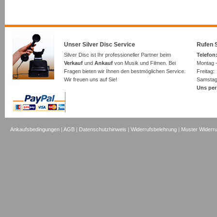
Unser Silver Disc Service
Rufen S
Silver Disc ist Ihr professioneller Partner beim
Telefon:
Verkauf
und
Ankauf
von Musik und Filmen. Bei
Montag -
Fragen bieten wir Ihnen den bestmöglichen Service.
Freita
Wir freuen uns auf Sie!
Samsta
Uns per
Ankaufsbedingungen
|
AGB
|
Datenschutzhinweis
|
Widerrufsbelehrung
|
Muster Widerru