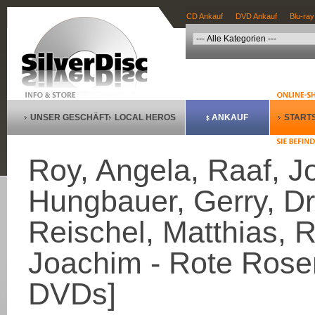
CD Ankauf
DVD Ankauf
Blu-ray
UNSER GESCHÄFT
LOCAL HEROS
ANKAUF
STARTS
Roy, Angela, Raaf, J
Hungbauer, Gerry, Dre
Reischel, Matthias, R
Joachim - Rote Rosen
DVDs]