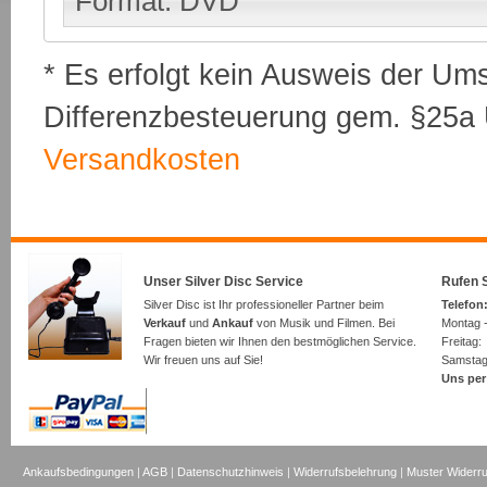
Format: DVD
* Es erfolgt kein Ausweis der Um
Differenzbesteuerung gem. §25a U
Versandkosten
Unser Silver Disc Service
Rufen S
Silver Disc ist Ihr professioneller Partner beim
Telefon:
Verkauf
und
Ankauf
von Musik und Filmen. Bei
Montag -
Fragen bieten wir Ihnen den bestmöglichen Service.
Freita
Wir freuen uns auf Sie!
Samsta
Uns per
Ankaufsbedingungen
|
AGB
|
Datenschutzhinweis
|
Widerrufsbelehrung
|
Muster Widerru