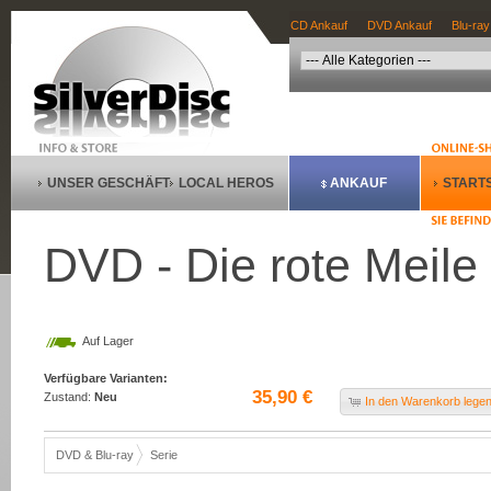
CD Ankauf
DVD Ankauf
Blu-ray
UNSER GESCHÄFT
LOCAL HEROS
ANKAUF
STARTS
DVD - Die rote Meile
Auf Lager
Verfügbare Varianten:
35,90 €
Zustand:
Neu
In den Warenkorb lege
DVD & Blu-ray
Serie