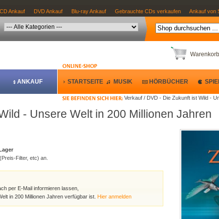
CD Ankauf
DVD Ankauf
Blu-ray Ankauf
Gebrauchte CDs verkaufen
Ankauf von 
Warenkor
ANKAUF
STARTSEITE
MUSIK
HÖRBÜCHER
SPIE
Verkauf / DVD - Die Zukunft ist Wild - U
 Wild - Unsere Welt in 200 Millionen Jahren
 Lager
Preis-Filter, etc) an.
ach per E-Mail informieren lassen,
elt in 200 Millionen Jahren verfügbar ist.
Hier anmelden