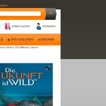
Spielen
b
Artikel suchen
Anmelden
LE
DVD & BLU-RAY
BÜCHER
nsere Welt in 200 Millionen Jahren