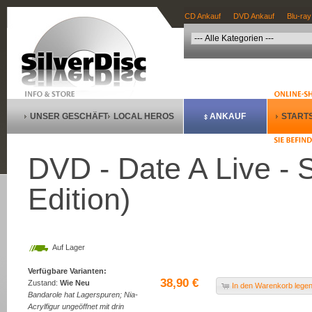
CD Ankauf
DVD Ankauf
Blu-ray
UNSER GESCHÄFT
LOCAL HEROS
ANKAUF
STARTS
DVD - Date A Live - S
Edition)
Auf Lager
Verfügbare Varianten:
38,90 €
Zustand:
Wie Neu
In den Warenkorb lege
Bandarole hat Lagerspuren; Nia-
Acrylfigur ungeöffnet mit drin