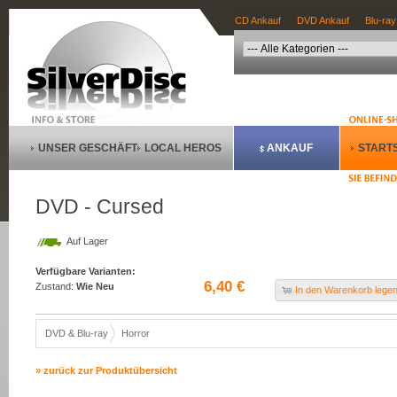
CD Ankauf
DVD Ankauf
Blu-ray
UNSER GESCHÄFT
LOCAL HEROS
ANKAUF
STARTS
DVD - Cursed
Auf Lager
Verfügbare Varianten:
6,40 €
Zustand:
Wie Neu
In den Warenkorb lege
DVD & Blu-ray
Horror
» zurück zur Produktübersicht