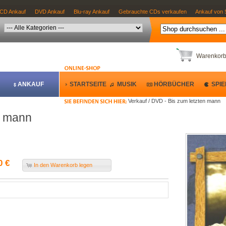
CD Ankauf
DVD Ankauf
Blu-ray Ankauf
Gebrauchte CDs verkaufen
Ankauf von 
Warenkor
ANKAUF
STARTSEITE
MUSIK
HÖRBÜCHER
SPIE
Verkauf / DVD - Bis zum letzten mann
n mann
0 €
In den Warenkorb legen