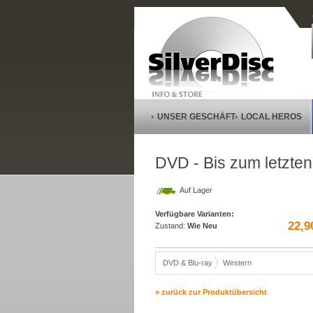
UNSER GESCHÄFT
LOCAL HEROS
DVD - Bis zum letzte
Auf Lager
Verfügbare Varianten:
22,9
Zustand:
Wie Neu
DVD & Blu-ray
Western
» zurück zur Produktübersicht