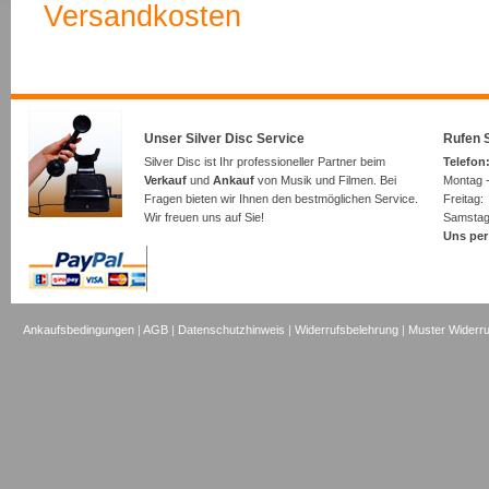
Versandkosten
Unser Silver Disc Service
Rufen S
Silver Disc ist Ihr professioneller Partner beim
Telefon:
Verkauf
und
Ankauf
von Musik und Filmen. Bei
Montag -
Fragen bieten wir Ihnen den bestmöglichen Service.
Freita
Wir freuen uns auf Sie!
Samsta
Uns per
Ankaufsbedingungen
|
AGB
|
Datenschutzhinweis
|
Widerrufsbelehrung
|
Muster Widerru