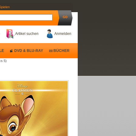
Spielen
b
Artikel suchen
Anmelden
LE
DVD & BLU-RAY
BÜCHER
cs 5)