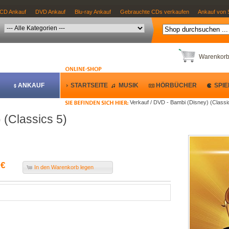
CD Ankauf
DVD Ankauf
Blu-ray Ankauf
Gebrauchte CDs verkaufen
Ankauf von 
Warenkor
ANKAUF
STARTSEITE
MUSIK
HÖRBÜCHER
SPIE
Verkauf / DVD - Bambi (Disney) (Classi
 (Classics 5)
 €
In den Warenkorb legen