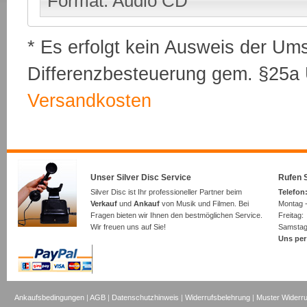
Format: Audio CD
* Es erfolgt kein Ausweis der Um
Differenzbesteuerung gem. §25a U
Versandkosten
Unser Silver Disc Service
Rufen S
Silver Disc ist Ihr professioneller Partner beim
Telefon:
Verkauf
und
Ankauf
von Musik und Filmen. Bei
Montag -
Fragen bieten wir Ihnen den bestmöglichen Service.
Freita
Wir freuen uns auf Sie!
Samsta
Uns per
Ankaufsbedingungen
|
AGB
|
Datenschutzhinweis
|
Widerrufsbelehrung
|
Muster Widerru