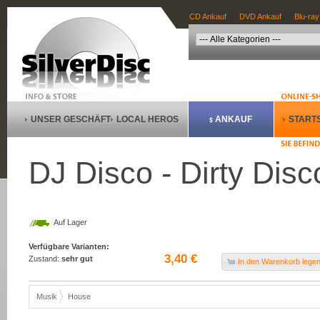
CD Ankauf
DVD Ankauf
Blu-ray
UNSER GESCHÄFT
LOCAL HEROS
ANKAUF
STARTS
DJ Disco - Dirty Dis
Auf Lager
Verfügbare Varianten:
3,40 €
Zustand:
sehr gut
In den Warenkorb lege
Musik
House