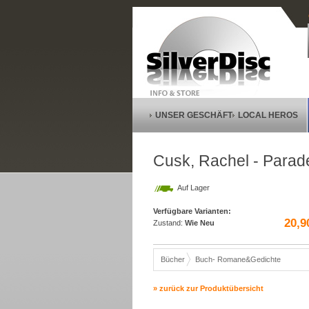
UNSER GESCHÄFT
LOCAL HEROS
Cusk, Rachel - Parad
Auf Lager
Verfügbare Varianten:
20,9
Zustand:
Wie Neu
Bücher
Buch- Romane&Gedichte
» zurück zur Produktübersicht