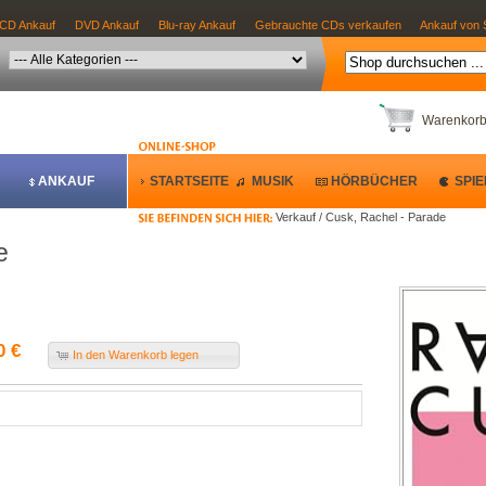
CD Ankauf
DVD Ankauf
Blu-ray Ankauf
Gebrauchte CDs verkaufen
Ankauf von 
Warenkor
ANKAUF
STARTSEITE
MUSIK
HÖRBÜCHER
SPIE
Verkauf / Cusk, Rachel - Parade
e
0 €
In den Warenkorb legen