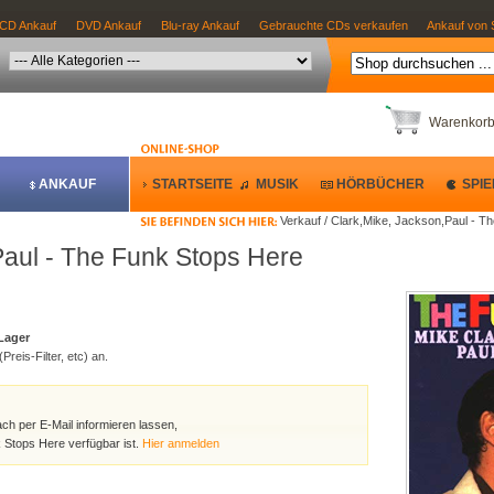
CD Ankauf
DVD Ankauf
Blu-ray Ankauf
Gebrauchte CDs verkaufen
Ankauf von 
Warenkor
ANKAUF
STARTSEITE
MUSIK
HÖRBÜCHER
SPIE
Verkauf / Clark,Mike, Jackson,Paul - T
Paul - The Funk Stops Here
 Lager
Preis-Filter, etc) an.
ach per E-Mail informieren lassen,
 Stops Here verfügbar ist.
Hier anmelden