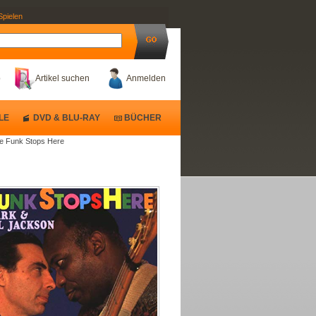
Spielen
b
Artikel suchen
Anmelden
LE
DVD & BLU-RAY
BÜCHER
he Funk Stops Here