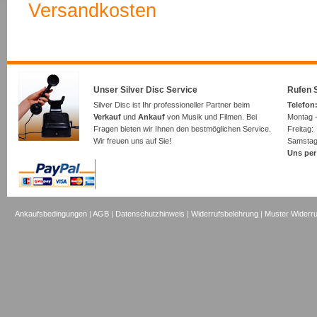
Versandkosten
Unser Silver Disc Service
Rufen S
Silver Disc ist Ihr professioneller Partner beim
Telefon:
Verkauf
und
Ankauf
von Musik und Filmen. Bei
Montag -
Fragen bieten wir Ihnen den bestmöglichen Service.
Freita
Wir freuen uns auf Sie!
Samsta
Uns per
Ankaufsbedingungen
|
AGB
|
Datenschutzhinweis
|
Widerrufsbelehrung
|
Muster Widerru