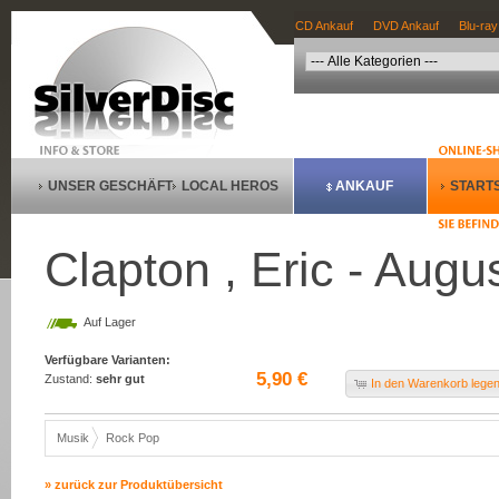
CD Ankauf
DVD Ankauf
Blu-ray
UNSER GESCHÄFT
LOCAL HEROS
ANKAUF
STARTS
Clapton , Eric - Augu
Auf Lager
Verfügbare Varianten:
5,90 €
Zustand:
sehr gut
In den Warenkorb lege
Musik
Rock Pop
» zurück zur Produktübersicht