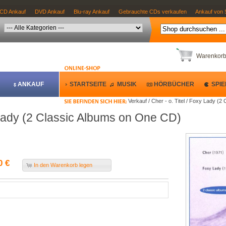
CD Ankauf
DVD Ankauf
Blu-ray Ankauf
Gebrauchte CDs verkaufen
Ankauf von 
Warenkor
ANKAUF
STARTSEITE
MUSIK
HÖRBÜCHER
SPIE
Verkauf / Cher - o. Titel / Foxy Lady (
y Lady (2 Classic Albums on One CD)
0 €
In den Warenkorb legen