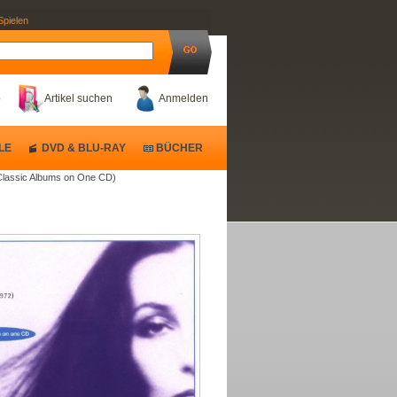
Spielen
b
Artikel suchen
Anmelden
LE
DVD & BLU-RAY
BÜCHER
2 Classic Albums on One CD)