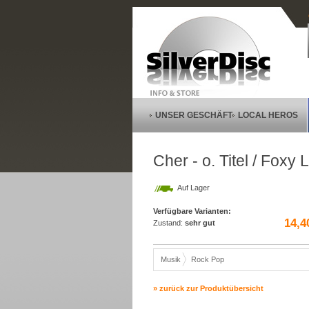
UNSER GESCHÄFT
LOCAL HEROS
Cher - o. Titel / Fox
Auf Lager
Verfügbare Varianten:
14,4
Zustand:
sehr gut
Musik
Rock Pop
» zurück zur Produktübersicht