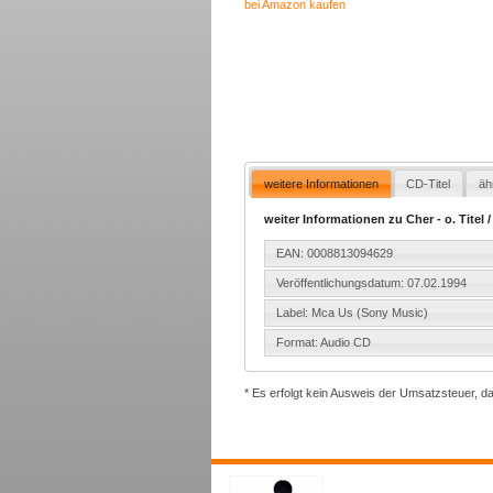
bei Amazon kaufen
weitere Informationen
CD-Titel
äh
weiter Informationen zu Cher - o. Tite
EAN: 0008813094629
Veröffentlichungsdatum: 07.02.1994
Label: Mca Us (Sony Music)
Format: Audio CD
* Es erfolgt kein Ausweis der Umsatzsteuer, d