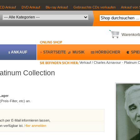
CD Ankauf
DVD Ankauf
Blu-ray Ankauf
Gebrauchte CDs verkaufen
Ankauf von 
Warenkor
ANKAUF
STARTSEITE
MUSIK
HÖRBÜCHER
SPIE
Verkauf / Charles Aznavour - Platinum C
atinum Collection
 Lager
Preis-Filter, etc) an.
ach per E-Mail informieren lassen,
n verfügbar ist.
Hier anmelden