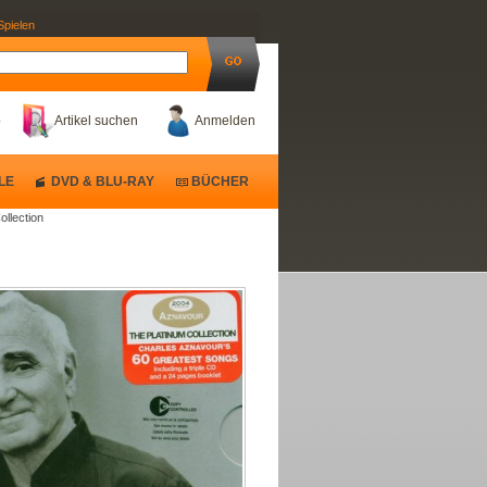
Spielen
b
Artikel suchen
Anmelden
LE
DVD & BLU-RAY
BÜCHER
ollection